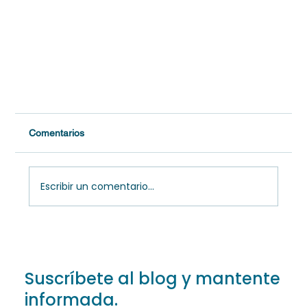
Comentarios
Escribir un comentario...
Suscríbete al blog y mantente
Decidimos buscar ayuda: primeros pasos ante la
informada.
infertilidad en Tehuacán