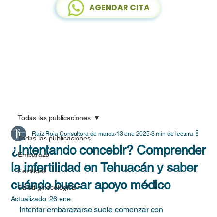
AGENDAR CITA
Todas las publicaciones
Raíz Roja Consultora de marca
13 ene 2025
3 min de lectura
Todas las publicaciones
¿Intentando concebir? Comprender
Embarazo
la infertilidad en Tehuacán y saber
Fertilidad
cuándo buscar apoyo médico
Salud ginecológica
Actualizado:
26 ene
Intentar embarazarse suele comenzar con 